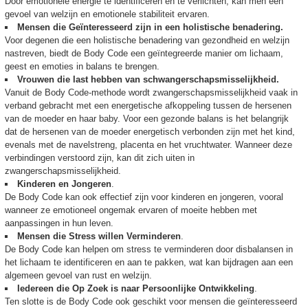
Door emotionele energie te identificeren en te verlichten, kan men een
gevoel van welzijn en emotionele stabiliteit ervaren.
Mensen die Geïnteresseerd zijn in een holistische benadering.
Voor degenen die een holistische benadering van gezondheid en welzijn
nastreven, biedt de Body Code een geïntegreerde manier om lichaam,
geest en emoties in balans te brengen.
Vrouwen die last hebben van schwangerschapsmisselijkheid.
Vanuit de Body Code-methode wordt zwangerschapsmisselijkheid vaak in
verband gebracht met een energetische afkoppeling tussen de hersenen
van de moeder en haar baby. Voor een gezonde balans is het belangrijk
dat de hersenen van de moeder energetisch verbonden zijn met het kind,
evenals met de navelstreng, placenta en het vruchtwater. Wanneer deze
verbindingen verstoord zijn, kan dit zich uiten in
zwangerschapsmisselijkheid.
Kinderen en Jongeren
.
De Body Code kan ook effectief zijn voor kinderen en jongeren, vooral
wanneer ze emotioneel ongemak ervaren of moeite hebben met
aanpassingen in hun leven.
Mensen die Stress willen Verminderen
.
De Body Code kan helpen om stress te verminderen door disbalansen in
het lichaam te identificeren en aan te pakken, wat kan bijdragen aan een
algemeen gevoel van rust en welzijn.
Iedereen die Op Zoek is naar Persoonlijke Ontwikkeling
.
Ten slotte is de Body Code ook geschikt voor mensen die geïnteresseerd