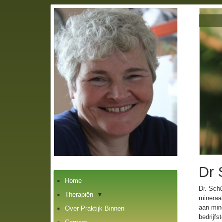
Dr 
Home
Dr. Sch
Therapiën
▼
mineraal
aan mine
Over Praktijk Binnen
bedrijfs