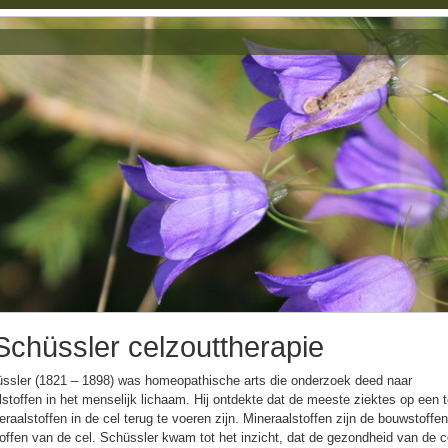
Schüssler celzouttherapie
üssler (1821 – 1898) was homeopathische arts die onderzoek deed naar
stoffen in het menselijk lichaam. Hij ontdekte dat de meeste ziektes op een t
raalstoffen in de cel terug te voeren zijn. Mineraalstoffen zijn de bouwstoffe
toffen van de cel. Schüssler kwam tot het inzicht, dat de gezondheid van de c