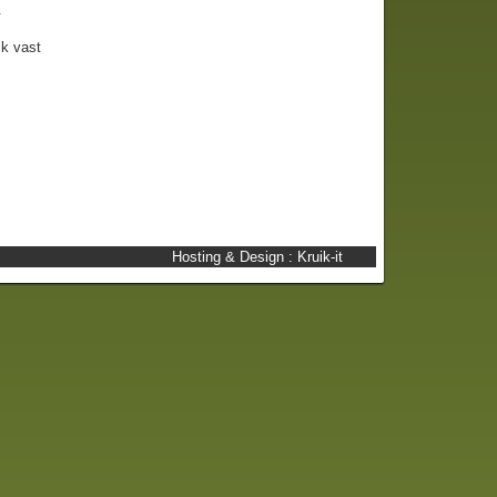
.
jk vast
Hosting & Design :
Kruik-it