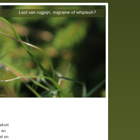
Last van rugpijn, migraine of whiplash?
ekort
n en
el en