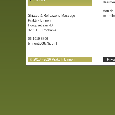
Contact
daarmee
Aan de 
Shiatsu & Reflexzone Massage
te stell
Praktijk Binnen
Hoogvlietlaan 48
3235 BL Rockanje
06 1919 8896
binnen2008@live.nl
© 2018 - 2026 Praktijk Binnen
Priva